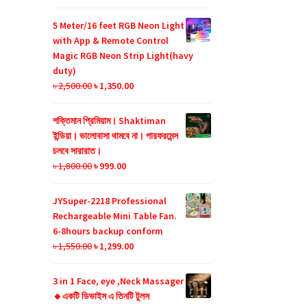
price
price
was:
is:
5 Meter/16 feet RGB Neon Light
৳ 990.00.
৳ 599.00.
with App & Remote Control
Magic RGB Neon Strip Light(havy
duty)
Original
Current
৳
2,500.00
৳
1,350.00
price
price
was:
is:
শক্তিমান প্রিমিয়াম। Shaktiman
৳ 2,500.00.
৳ 1,350.00.
ইন্ডিয়া। ভালোবাসা থামবে না। পারফরমেন্স
চলবে সারারাত।
Original
Current
৳
1,800.00
৳
999.00
price
price
was:
is:
JYSuper-2218 Professional
৳ 1,800.00.
৳ 999.00.
Rechargeable Mini Table Fan.
6-8hours backup conform
Original
Current
৳
1,550.00
৳
1,299.00
price
price
was:
is:
3 in 1 Face, eye ,Neck Massager
৳ 1,550.00.
৳ 1,299.00.
🔸একটি ডিভাইস এ তিনটি টুলস