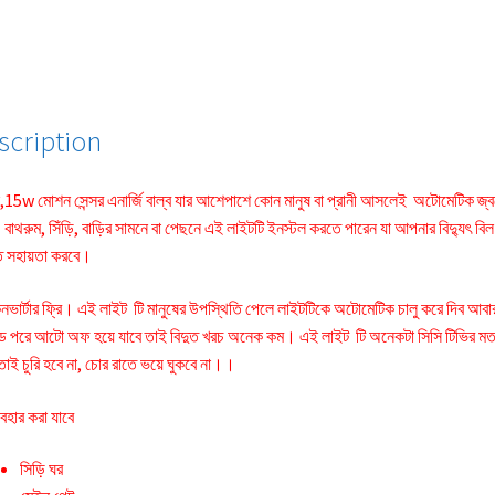
scription
,15w মোশন সেন্সর এনার্জি বাল্ব যার আশেপাশে কোন মানুষ বা প্রানী আসলেই অটোমেটিক জ্
বাথরুম, সিঁড়ি, বাড়ির সামনে বা পেছনে এই লাইটটি ইনস্টল করতে পারেন যা আপনার বিদ্যুৎ বিল
ে সহায়তা করবে।
কনভার্টার ফ্রি। এই লাইট টি মানুষের উপস্থিতি পেলে লাইটটিকে অটোমেটিক চালু করে দিব আবা
্ড পরে আটো অফ হয়ে যাবে তাই বিদুত খরচ অনেক কম। এই লাইট টি অনেকটা সিসি টিভির ম
তাই চুরি হবে না, চোর রাতে ভয়ে ঘুকবে না।।
াবহার করা যাবে
সিড়ি ঘর