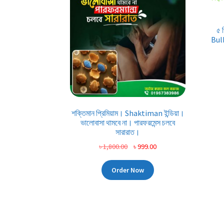
৫ 
Bulb
শক্তিমান প্রিমিয়াম। Shaktiman ইন্ডিয়া।
ভালোবাসা থামবে না। পারফরমেন্স চলবে
সারারাত।
Original
Current
৳
1,800.00
৳
999.00
price
price
was:
is:
Order Now
৳ 1,800.00.
৳ 999.00.