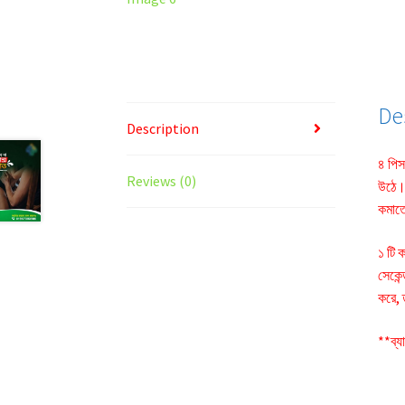
De
Description
৪ পিস
Reviews (0)
উঠে। 
কমাত
১ টি 
সেকেন
করে, 
**ব্য