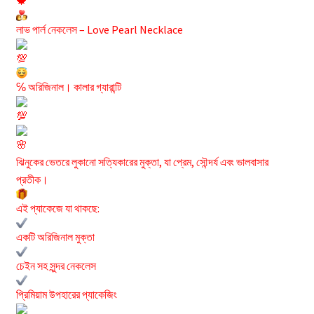
লাভ পার্ল নেকলেস – Love Pearl Necklace
℅ অরিজিনাল। কালার গ্যারান্টি
ঝিনুকের ভেতরে লুকানো সত্যিকারের মুক্তা, যা প্রেম, সৌন্দর্য এবং ভালবাসার
প্রতীক।
এই প্যাকেজে যা থাকছে:
একটি অরিজিনাল মুক্তা
চেইন সহ সুন্দর নেকলেস
প্রিমিয়াম উপহারের প্যাকেজিং