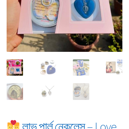
লাভ পার্ল নেকলেস – Love