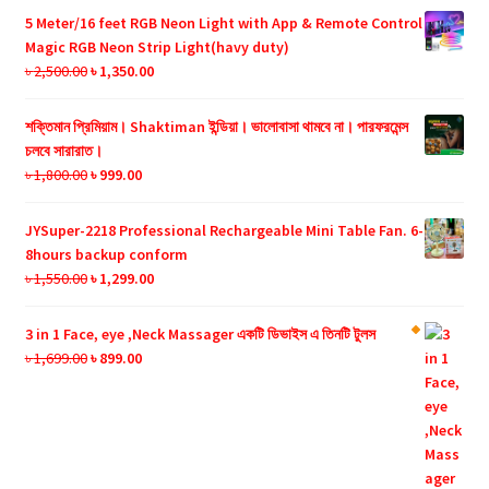
was:
is:
5 Meter/16 feet RGB Neon Light with App & Remote Control
৳ 990.00.
৳ 599.00.
Magic RGB Neon Strip Light(havy duty)
Original
Current
৳
2,500.00
৳
1,350.00
price
price
was:
is:
শক্তিমান প্রিমিয়াম। Shaktiman ইন্ডিয়া। ভালোবাসা থামবে না। পারফরমেন্স
৳ 2,500.00.
৳ 1,350.00.
চলবে সারারাত।
Original
Current
৳
1,800.00
৳
999.00
price
price
was:
is:
JYSuper-2218 Professional Rechargeable Mini Table Fan. 6-
৳ 1,800.00.
৳ 999.00.
8hours backup conform
Original
Current
৳
1,550.00
৳
1,299.00
price
price
was:
is:
3 in 1 Face, eye ,Neck Massager
একটি ডিভাইস এ তিনটি টুলস
৳ 1,550.00.
৳ 1,299.00.
Original
Current
৳
1,699.00
৳
899.00
price
price
was:
is:
৳ 1,699.00.
৳ 899.00.