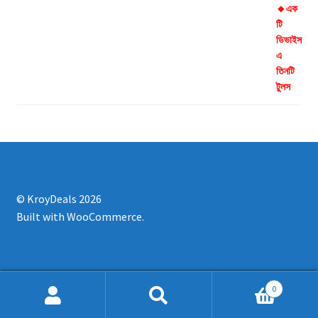
© KroyDeals 2026
Built with WooCommerce
.
0
Search
Search