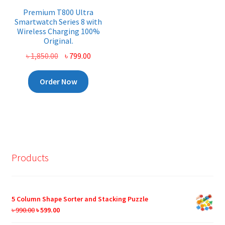
Premium T800 Ultra
Smartwatch Series 8 with
Wireless Charging 100%
Original.
Original
Current
৳
1,850.00
৳
799.00
price
price
was:
is:
Order Now
৳ 1,850.00.
৳ 799.00.
Products
5 Column Shape Sorter and Stacking Puzzle
Original
Current
৳
990.00
৳
599.00
price
price