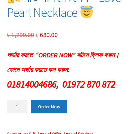
Pearl Necklace
Original
Current
৳
1,299.00
৳
680.00
price
price
অর্ডার করতে “ORDER NOW” বাটনে ক্লিক করুন।
was:
is:
৳ 1,299.00.
৳ 680.00.
ফোনে অর্ডার করতে কল করুন:
01814004686,
01972 870 872
Order Now
লাভ
পার্ল
নেকলেস
–
Categories:
Gift
,
Special Offer
,
Special Product