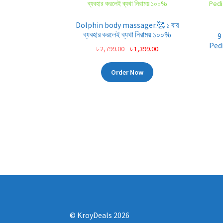
Dolphin body massager.🥰 ১ বার
ব্যবহার করলেই ব্যথা নিরাময় ১০০%
9
Pedi
Original
Current
৳
2,799.00
৳
1,399.00
price
price
was:
is:
Order Now
৳ 2,799.00.
৳ 1,399.00.
© KroyDeals 2026