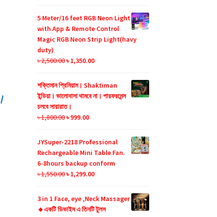
price
price
was:
is:
5 Meter/16 feet RGB Neon Light
৳ 990.00.
৳ 599.00.
with App & Remote Control
Magic RGB Neon Strip Light(havy
duty)
Original
Current
৳
2,500.00
৳
1,350.00
price
price
was:
is:
শক্তিমান প্রিমিয়াম। Shaktiman
৳ 2,500.00.
৳ 1,350.00.
ইন্ডিয়া। ভালোবাসা থামবে না। পারফরমেন্স
।
চলবে সারারাত।
Original
Current
৳
1,800.00
৳
999.00
price
price
was:
is:
JYSuper-2218 Professional
৳ 1,800.00.
৳ 999.00.
Rechargeable Mini Table Fan.
6-8hours backup conform
Original
Current
৳
1,550.00
৳
1,299.00
price
price
was:
is:
3 in 1 Face, eye ,Neck Massager
৳ 1,550.00.
৳ 1,299.00.
🔸একটি ডিভাইস এ তিনটি টুলস