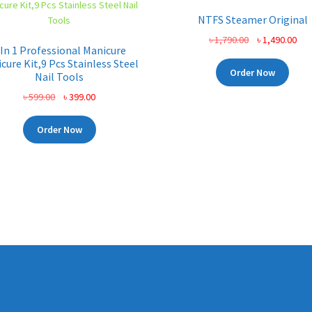
NTFS Steamer Original
Original
Cur
৳
1,790.00
৳
1,490.00
 In 1 Professional Manicure
price
pri
cure Kit,9 Pcs Stainless Steel
was:
is:
Order Now
Nail Tools
৳ 1,790.00.
৳ 1,
Original
Current
৳
599.00
৳
399.00
price
price
was:
is:
Order Now
৳ 599.00.
৳ 399.00.