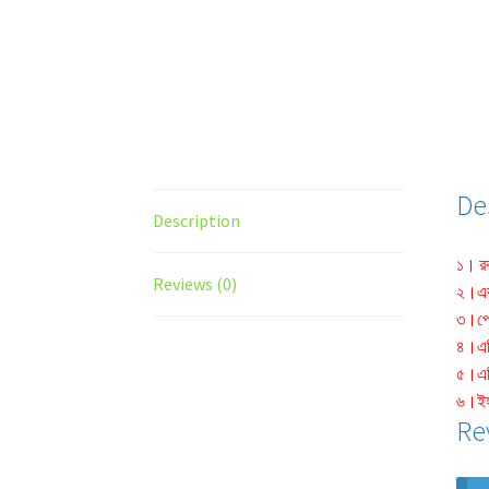
De
Description
১। রক
Reviews (0)
২।এক 
৩।প্রে
৪।এটি
৫।এট
৬।ইহা
Re