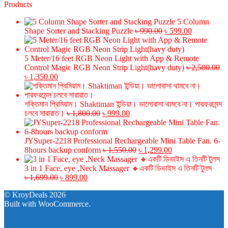
Products
5 Column
Original
Current
Shape Sorter and Stacking Puzzle
৳
990.00
৳
599.00
price
price
was:
is:
৳ 990.00.
৳ 599.00.
5 Meter/16 feet RGB Neon Light with App & Remote
Control Magic RGB Neon Strip Light(havy duty)
৳
2,500.00
Original
Current
৳
1,350.00
price
price
was:
is:
৳ 2,500.00.
৳ 1,350.00.
শক্তিমান প্রিমিয়াম। Shaktiman ইন্ডিয়া। ভালোবাসা থামবে না। পারফরমেন্স
Original
Current
চলবে সারারাত।
৳
1,800.00
৳
999.00
price
price
was:
is:
৳ 1,800.00.
৳ 999.00.
JYSuper-2218 Professional Rechargeable Mini Table Fan. 6-
Original
Current
8hours backup conform
৳
1,550.00
৳
1,299.00
price
price
was:
is:
3 in 1 Face, eye ,Neck Massager 🔸একটি ডিভাইস এ তিনটি টুলস
Original
Current
৳ 1,550.00.
৳ 1,299.00.
৳
1,699.00
৳
899.00
price
price
© KroyDeals 2026
was:
is:
Built with WooCommerce
.
৳ 1,699.00.
৳ 899.00.