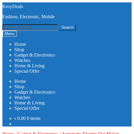
Skip
Skip
KroyDeals
to
to
Fashion, Electronic, Mobile
navigation
content
Search
Search
for:
Menu
Home
Shop
Gadget & Electronics
Watches
Home & Living
Special Offer
Home
Shop
Gadget & Electronics
Watches
Home & Living
Special Offer
৳
0.00
0 items
Home
/
Gadget & Electronics
/
Automatic Electric Doi Maker